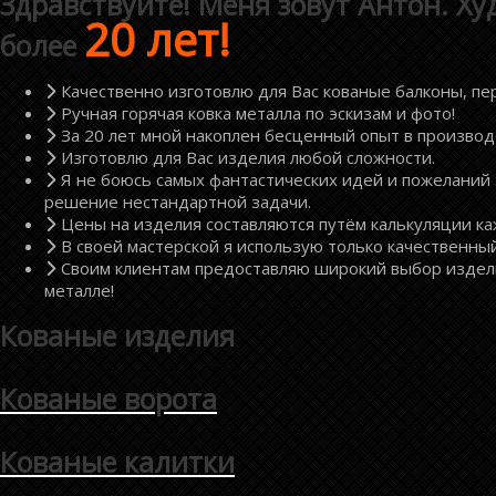
Здравствуйте! Меня зовут Антон. Х
20 лет!
более
Качественно изготовлю для Вас кованые балконы, пер
Ручная горячая ковка металла по эскизам и фото!
За 20 лет мной накоплен бесценный опыт в производ
Изготовлю для Вас изделия любой сложности.
Я не боюсь самых фантастических идей и пожеланий 
решение нестандартной задачи.
Цены на изделия составляются путём калькуляции ка
В своей мастерской я использую только качественны
Своим клиентам предоставляю широкий выбор изделий
металле!
Кованые изделия
Кованые ворота
Кованые калитки