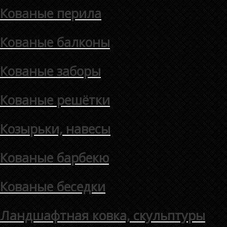
Кованые перила
Кованые балконы
Кованые заборы
Кованые решётки
Козырьки, навесы
Кованые барбекю
Кованые беседки
Ландшафтная ковка, скульптуры