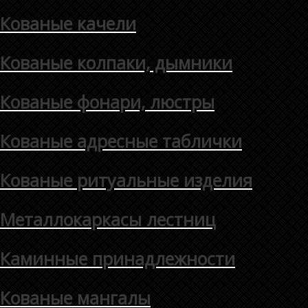
Кованые качели
Кованые колпаки, дымники
Кованые фонари, люстры
Кованые адресные таблички
Кованые ритуальные изделия
Металлокаркасы лестниц
Каминные принадлежности
Кованые мангалы